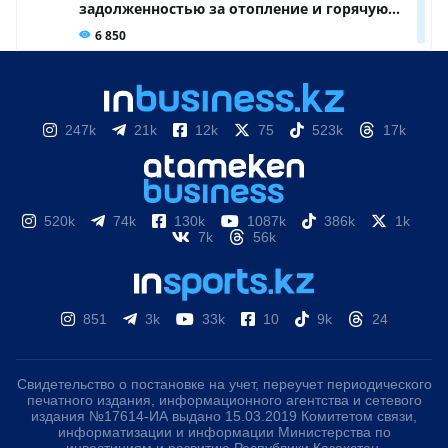
247k
21k
12k
75
523k
17k
520k
74k
130k
1087k
386k
1k
7k
56k
851
3k
33k
10
9k
24
Свидетельство о постановке на учет, переучет периодического
печатного издания, информационного агентства и сетевого
издания №17614-ИА выдано 15.03.2019 Комитетом связи,
информатизации и информации Министерства по