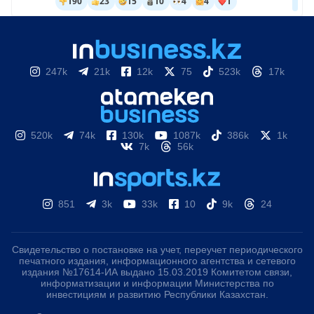
247k
21k
12k
75
523k
17k
520k
74k
130k
1087k
386k
1k
7k
56k
851
3k
33k
10
9k
24
Свидетельство о постановке на учет, переучет периодического
печатного издания, информационного агентства и сетевого
издания №17614-ИА выдано 15.03.2019 Комитетом связи,
информатизации и информации Министерства по
инвестициям и развитию Республики Казахстан.