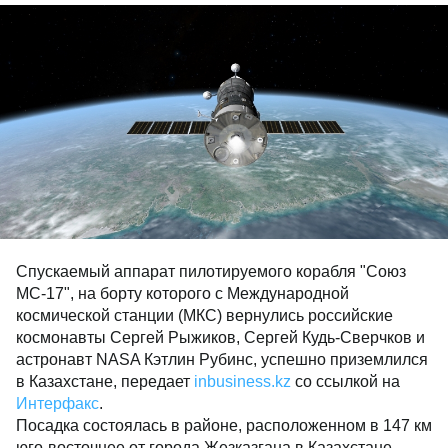
Спускаемый аппарат пилотируемого корабля "Союз
МС-17", на борту которого с Международной
космической станции (МКС) вернулись российские
космонавты Сергей Рыжиков, Сергей Кудь-Сверчков и
астронавт NASA Кэтлин Рубинс, успешно приземлился
в Казахстане, передает
inbusiness.kz
со ссылкой на
Интерфакс
.
Посадка состоялась в районе, расположенном в 147 км
юго-восточнее от города Жезказгана в Казахстане.