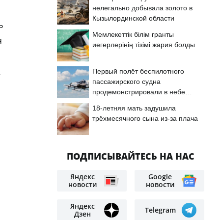
нелегально добывала золото в
Кызылординской области
ь
Мемлекеттік білім гранты
я
иегерлерінің тізімі жария болды
.
Первый полёт беспилотного
пассажирского судна
продемонстрировали в небе
Астаны
18-летняя мать задушила
трёхмесячного сына из-за плача
ПОДПИСЫВАЙТЕСЬ НА НАС
Яндекс
Google
новости
новости
Яндекс
Telegram
Дзен