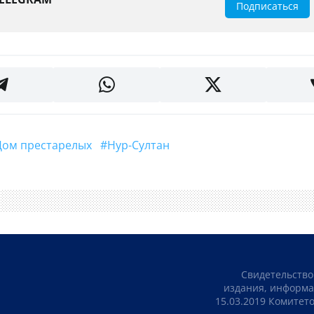
Подписаться
#Дом престарелых
#Нур-Султан
Свидетельство
издания, информа
15.03.2019 Комите