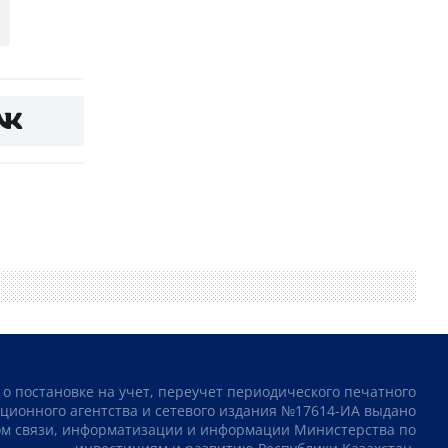
 о постановке на учет, переучет периодического печатного
ционного агентства и сетевого издания №17614-ИА выдано
том связи, информатизации и информации Министерства по