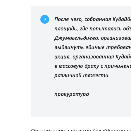
После чего, собранная Куда
площадь, где попыталась о
Джумагельдиева, организов
выдвинуть единые требован
акция, организованная Куда
в массовую драку с причине
различной тяжести.
прокуратура
Организация и участие Кудайбергена 