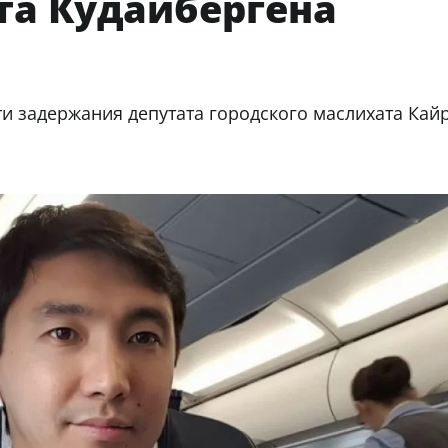
та Кудайбергена
и задержания депутата городского маслихата Кай