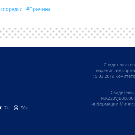
беспорядки
#Причина
Свидетельство
издания, информа
15.03.2019 Комите
Свидетельс
№KZ23VJB000001
информации Министе
7k
56k