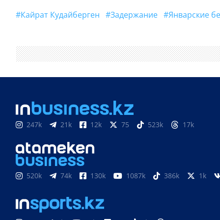
#Кайрат Кудайберген
#задержание
#январские 
247k
21k
12k
75
523k
17k
520k
74k
130k
1087k
386k
1k