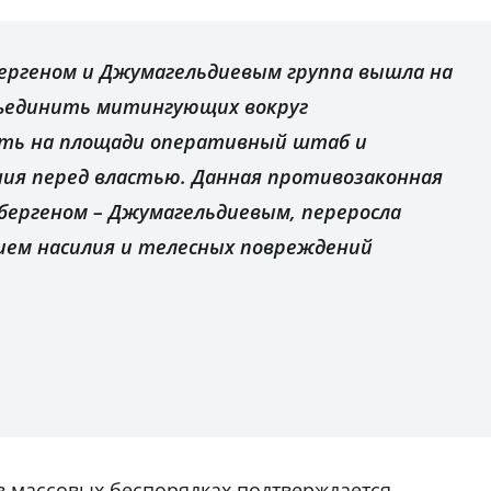
йбергеном и Джумагельдиевым группа вышла на
бъединить митингующих вокруг
ать на площади оперативный штаб и
ия перед властью. Данная противозаконная
йбергеном – Джумагельдиевым, переросла
нием насилия и телесных повреждений
в массовых беспорядках подтверждается