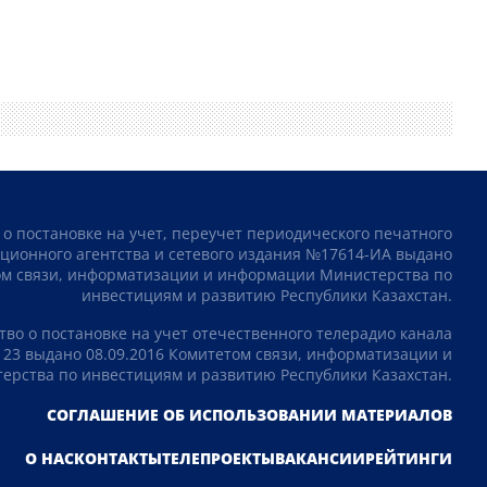
 о постановке на учет, переучет периодического печатного
ционного агентства и сетевого издания №17614-ИА выдано
том связи, информатизации и информации Министерства по
инвестициям и развитию Республики Казахстан.
тво о постановке на учет отечественного телерадио канала
23 выдано 08.09.2016 Комитетом связи, информатизации и
рства по инвестициям и развитию Республики Казахстан.
СОГЛАШЕНИЕ ОБ ИСПОЛЬЗОВАНИИ МАТЕРИАЛОВ
О НАС
КОНТАКТЫ
ТЕЛЕПРОЕКТЫ
ВАКАНСИИ
РЕЙТИНГИ