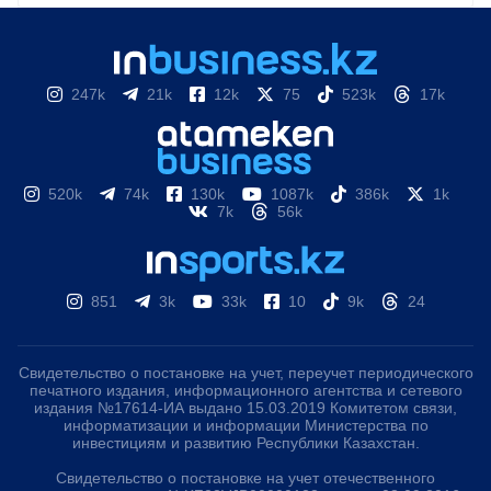
247k
21k
12k
75
523k
17k
520k
74k
130k
1087k
386k
1k
7k
56k
851
3k
33k
10
9k
24
Свидетельство о постановке на учет, переучет периодического
печатного издания, информационного агентства и сетевого
издания №17614-ИА выдано 15.03.2019 Комитетом связи,
информатизации и информации Министерства по
инвестициям и развитию Республики Казахстан.
Свидетельство о постановке на учет отечественного