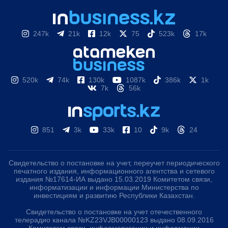
247k
21k
12k
75
523k
17k
520k
74k
130k
1087k
386k
1k
7k
56k
851
3k
33k
10
9k
24
Свидетельство о постановке на учет, переучет периодического
печатного издания, информационного агентства и сетевого
издания №17614-ИА выдано 15.03.2019 Комитетом связи,
информатизации и информации Министерства по
инвестициям и развитию Республики Казахстан.
Свидетельство о постановке на учет отечественного
телерадио канала №KZ23VJB00000123 выдано 08.09.2016