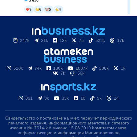
247k
21k
12k
75
523k
17k
520k
74k
130k
1087k
386k
1k
7k
56k
851
3k
33k
10
9k
24
Свидетельство о постановке на учет, переучет периодического
печатного издания, информационного агентства и сетевого
издания №17614-ИА выдано 15.03.2019 Комитетом связи,
информатизации и информации Министерства по