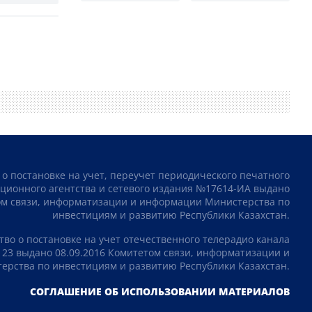
 о постановке на учет, переучет периодического печатного
ционного агентства и сетевого издания №17614-ИА выдано
том связи, информатизации и информации Министерства по
инвестициям и развитию Республики Казахстан.
тво о постановке на учет отечественного телерадио канала
23 выдано 08.09.2016 Комитетом связи, информатизации и
рства по инвестициям и развитию Республики Казахстан.
СОГЛАШЕНИЕ ОБ ИСПОЛЬЗОВАНИИ МАТЕРИАЛОВ