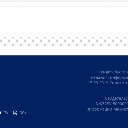
Свидетельство
издания, информа
15.03.2019 Комите
Свидетельс
№KZ23VJB000001
информации Министе
7k
56k