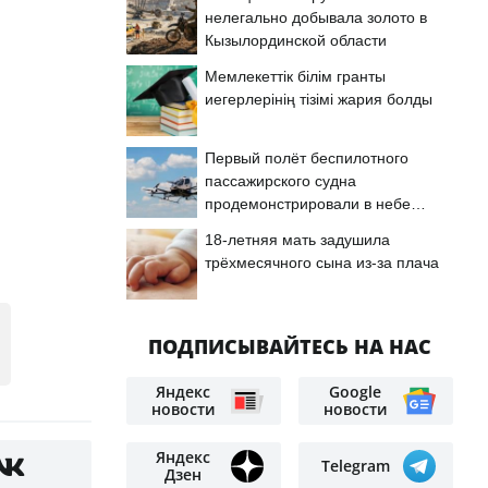
нелегально добывала золото в
Кызылординской области
Мемлекеттік білім гранты
иегерлерінің тізімі жария болды
Первый полёт беспилотного
пассажирского судна
продемонстрировали в небе
Астаны
18-летняя мать задушила
трёхмесячного сына из-за плача
ПОДПИСЫВАЙТЕСЬ НА НАС
Яндекс
Google
новости
новости
Яндекс
Telegram
Дзен