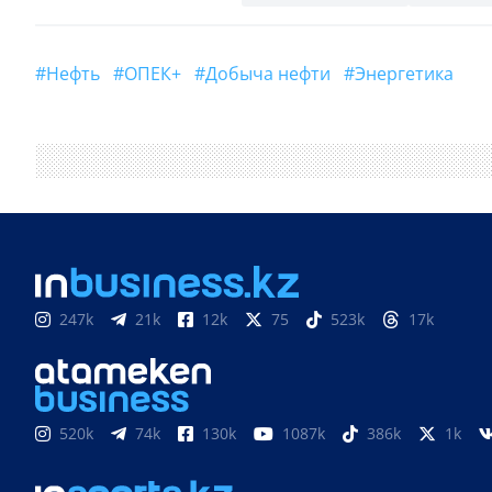
#Нефть
#ОПЕК+
#Добыча нефти
#Энергетика
247k
21k
12k
75
523k
17k
520k
74k
130k
1087k
386k
1k