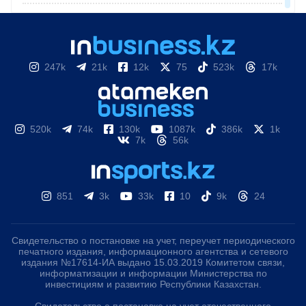
247k
21k
12k
75
523k
17k
520k
74k
130k
1087k
386k
1k
7k
56k
851
3k
33k
10
9k
24
Свидетельство о постановке на учет, переучет периодического
печатного издания, информационного агентства и сетевого
издания №17614-ИА выдано 15.03.2019 Комитетом связи,
информатизации и информации Министерства по
инвестициям и развитию Республики Казахстан.