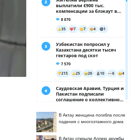
В Актау женщина погибла после
падения с многоэтажного дома
В Актау открыли Аллею дружбы