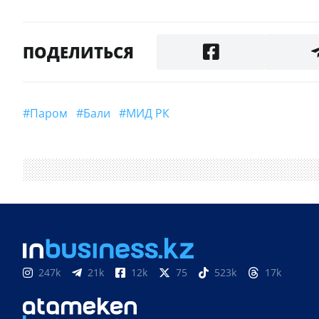
ПОДЕЛИТЬСЯ
#Паром
#Бали
#МИД РК
247k
21k
12k
75
523k
17k