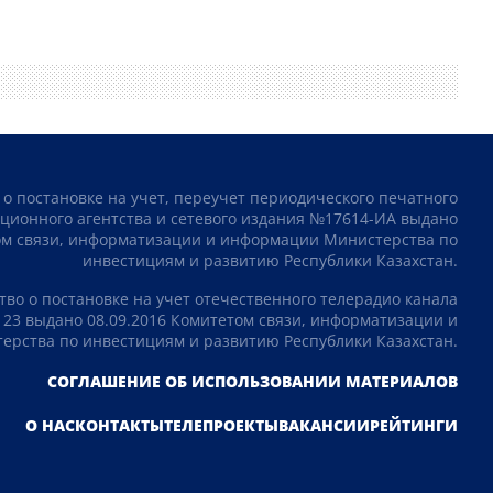
 о постановке на учет, переучет периодического печатного
ционного агентства и сетевого издания №17614-ИА выдано
том связи, информатизации и информации Министерства по
инвестициям и развитию Республики Казахстан.
тво о постановке на учет отечественного телерадио канала
23 выдано 08.09.2016 Комитетом связи, информатизации и
рства по инвестициям и развитию Республики Казахстан.
СОГЛАШЕНИЕ ОБ ИСПОЛЬЗОВАНИИ МАТЕРИАЛОВ
О НАС
КОНТАКТЫ
ТЕЛЕПРОЕКТЫ
ВАКАНСИИ
РЕЙТИНГИ