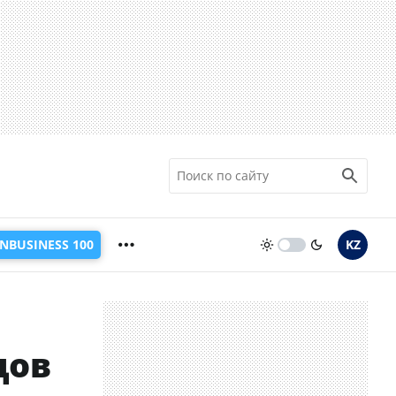
INBUSINESS 100
KZ
дов