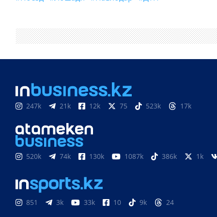
247k
21k
12k
75
523k
17k
520k
74k
130k
1087k
386k
1k
851
3k
33k
10
9k
24