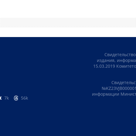
Свидетельство
издания, информа
15.03.2019 Комите
Свидетельс
№KZ23VJB000001
информации Министе
7k
56k