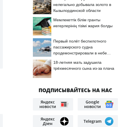
нелегально добывала золото в
Кызылординской области
Мемлекеттік білім гранты
иегерлерінің тізімі жария болды
Первый полёт беспилотного
пассажирского судна
продемонстрировали в небе
Астаны
18-летняя мать задушила
трёхмесячного сына из-за плача
ПОДПИСЫВАЙТЕСЬ НА НАС
Яндекс
Google
новости
новости
Яндекс
Telegram
Дзен