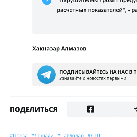
"Нарушителям грозит преду
расчетных показателей", - р
Хакназар Алмазов
ПОДПИСЫВАЙТЕСЬ НА НАС В 
Узнавайте о новостях первыми
ПОДЕЛИТЬСЯ
#Поезд
#лошади
#Павлодар
#ДТП