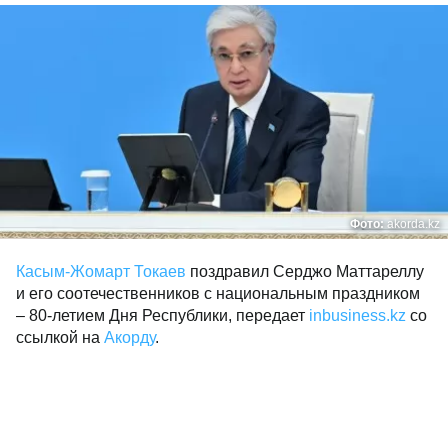
Фото:
akorda.kz
Касым-Жомарт Токаев
поздравил Серджо Маттареллу
и его соотечественников с национальным праздником
– 80-летием Дня Республики, передает
inbusiness.kz
со
ссылкой на
Акорду
.