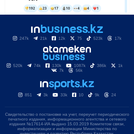
247k
21k
12k
75
523k
17k
520k
74k
130k
1087k
386k
1k
7k
56k
851
3k
33k
10
9k
24
Свидетельство о постановке на учет, переучет периодического
печатного издания, информационного агентства и сетевого
издания №17614-ИА выдано 15.03.2019 Комитетом связи,
информатизации и информации Министерства по
инвестициям и развитию Республики Казахстан.