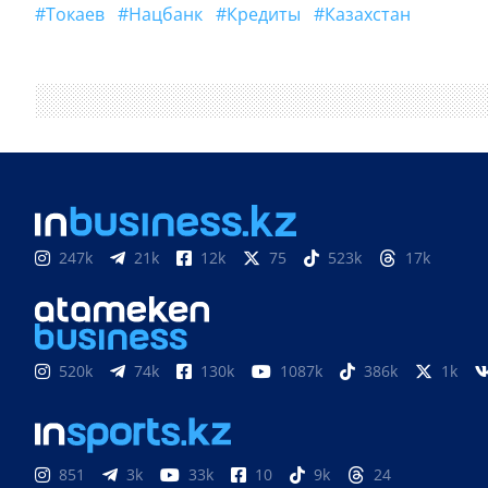
#Токаев
#Нацбанк
#кредиты
#Казахстан
247k
21k
12k
75
523k
17k
520k
74k
130k
1087k
386k
1k
851
3k
33k
10
9k
24