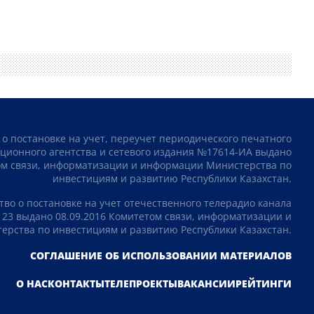
 о постановке на учет, переучет периодического печатного
ционного агентства и сетевого издания №17614-ИА выдано
том связи, информатизации и информации Министерства по
инвестициям и развитию Республики Казахстан.
тво о постановке на учет отечественного телерадио канала
23 выдано 08.09.2016 Комитетом связи, информатизации и
рства по инвестициям и развитию Республики Казахстан.
СОГЛАШЕНИЕ ОБ ИСПОЛЬЗОВАНИИ МАТЕРИАЛОВ
О НАС
КОНТАКТЫ
ТЕЛЕПРОЕКТЫ
ВАКАНСИИ
РЕЙТИНГИ