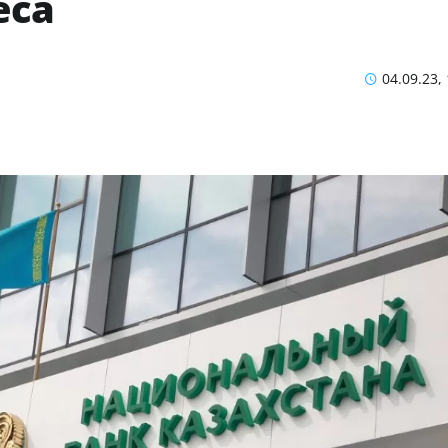
еса
04.09.23,