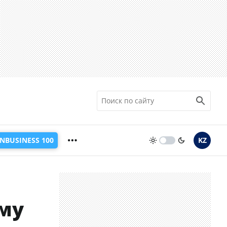
INBUSINESS 100
KZ
ему