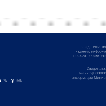
Свидетельство
издания, информа
15.03.2019 Комите
Свидетельс
№KZ23VJB000001
информации Министе
7k
56k