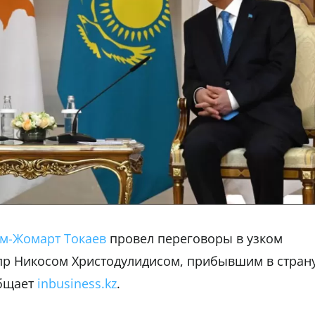
м-Жомарт Токаев
провел переговоры в узком
ипр Никосом Христодулидисом, прибывшим в стран
общает
inbusiness.kz
.