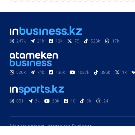
247k
21k
12k
75
523k
17k
520k
74k
130k
1087k
386k
1k
851
3k
33k
10
9k
24
Медиахолдинг «Atameken Business»