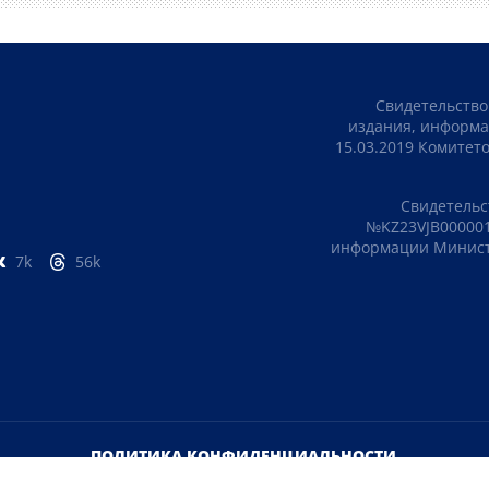
Свидетельство
издания, информа
15.03.2019 Комите
Свидетельс
№KZ23VJB000001
информации Министе
7k
56k
ПОЛИТИКА КОНФИДЕНЦИАЛЬНОСТИ