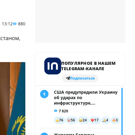
, 13:12
880
хстаном,