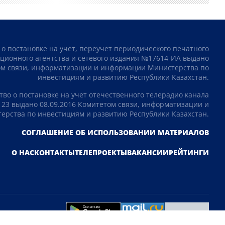
 о постановке на учет, переучет периодического печатного
ционного агентства и сетевого издания №17614-ИА выдано
том связи, информатизации и информации Министерства по
инвестициям и развитию Республики Казахстан.
тво о постановке на учет отечественного телерадио канала
23 выдано 08.09.2016 Комитетом связи, информатизации и
рства по инвестициям и развитию Республики Казахстан.
СОГЛАШЕНИЕ ОБ ИСПОЛЬЗОВАНИИ МАТЕРИАЛОВ
О НАС
КОНТАКТЫ
ТЕЛЕПРОЕКТЫ
ВАКАНСИИ
РЕЙТИНГИ