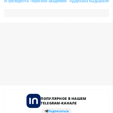
#президента Тюркской академии
#Дархана Кыдырали