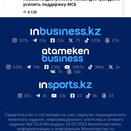
247k
21k
12k
75
523k
17k
520k
74k
130k
1087k
386k
1k
7k
56k
851
3k
33k
10
9k
24
Свидетельство о постановке на учет, переучет периодического
печатного издания, информационного агентства и сетевого
издания №17614-ИА выдано 15.03.2019 Комитетом связи,
информатизации и информации Министерства по