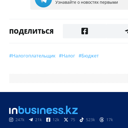
Узнавайте о новостях первыми
ПОДЕЛИТЬСЯ
#Налогоплательщик
#налог
#Бюджет
247k
21k
12k
75
523k
17k