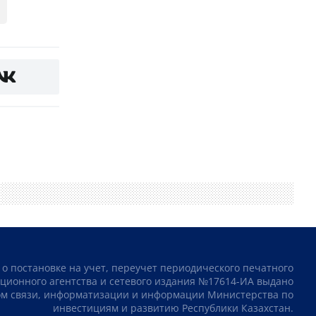
 о постановке на учет, переучет периодического печатного
ционного агентства и сетевого издания №17614-ИА выдано
том связи, информатизации и информации Министерства по
инвестициям и развитию Республики Казахстан.