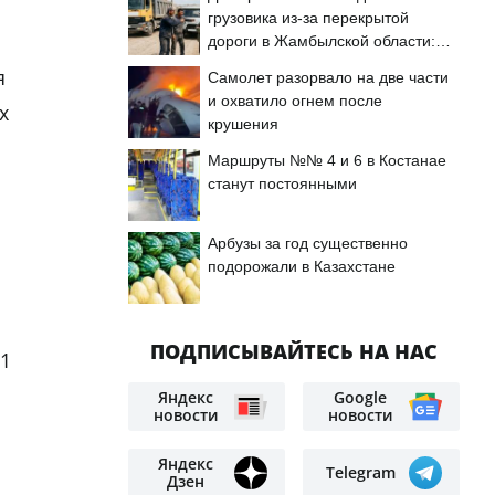
грузовика из-за перекрытой
дороги в Жамбылской области:
подробности
я
Самолет разорвало на две части
и охватило огнем после
х
крушения
Маршруты №№ 4 и 6 в Костанае
станут постоянными
Арбузы за год существенно
подорожали в Казахстане
ПОДПИСЫВАЙТЕСЬ НА НАС
,1
Яндекс
Google
новости
новости
Яндекс
Telegram
Дзен