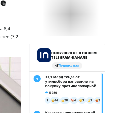
ге
а 8,4
нее (7,2