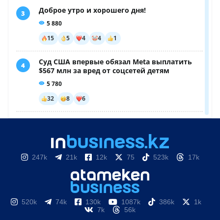
247k
21k
12k
75
523k
17k
520k
74k
130k
1087k
386k
1k
7k
56k