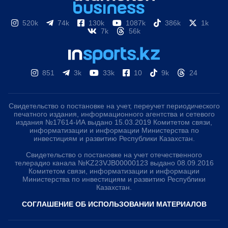
520k
74k
130k
1087k
386k
1k
7k
56k
851
3k
33k
10
9k
24
Свидетельство о постановке на учет, переучет периодического
печатного издания, информационного агентства и сетевого
издания №17614-ИА выдано 15.03.2019 Комитетом связи,
информатизации и информации Министерства по
инвестициям и развитию Республики Казахстан.
Свидетельство о постановке на учет отечественного
телерадио канала №KZ23VJB00000123 выдано 08.09.2016
Комитетом связи, информатизации и информации
Министерства по инвестициям и развитию Республики
Казахстан.
СОГЛАШЕНИЕ ОБ ИСПОЛЬЗОВАНИИ МАТЕРИАЛОВ