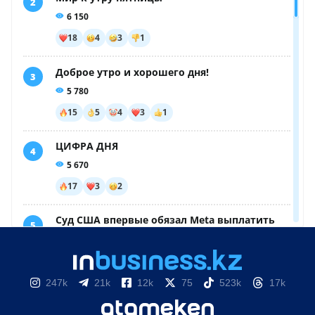
247k
21k
12k
75
523k
17k