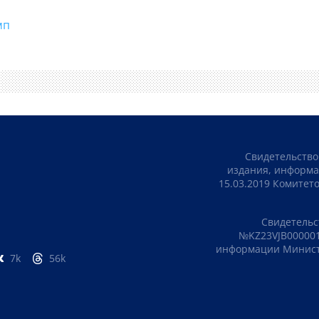
мп
Свидетельство
издания, информа
15.03.2019 Комите
Свидетельс
№KZ23VJB000001
информации Министе
7k
56k