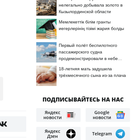
нелегально добывала золото в
Кызылординской области
Мемлекеттік білім гранты
иегерлерінің тізімі жария болды
Первый полёт беспилотного
пассажирского судна
продемонстрировали в небе
Астаны
18-летняя мать задушила
трёхмесячного сына из-за плача
ПОДПИСЫВАЙТЕСЬ НА НАС
Яндекс
Google
новости
новости
Яндекс
Telegram
Дзен