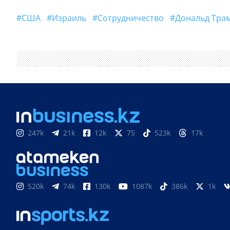
#США
#Израиль
#Сотрудничество
#Дональд Тра
247k
21k
12k
75
523k
17k
520k
74k
130k
1087k
386k
1k