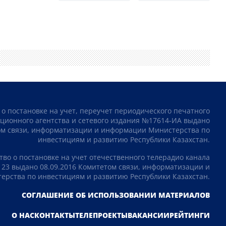
 о постановке на учет, переучет периодического печатного
ционного агентства и сетевого издания №17614-ИА выдано
том связи, информатизации и информации Министерства по
инвестициям и развитию Республики Казахстан.
тво о постановке на учет отечественного телерадио канала
23 выдано 08.09.2016 Комитетом связи, информатизации и
рства по инвестициям и развитию Республики Казахстан.
СОГЛАШЕНИЕ ОБ ИСПОЛЬЗОВАНИИ МАТЕРИАЛОВ
О НАС
КОНТАКТЫ
ТЕЛЕПРОЕКТЫ
ВАКАНСИИ
РЕЙТИНГИ