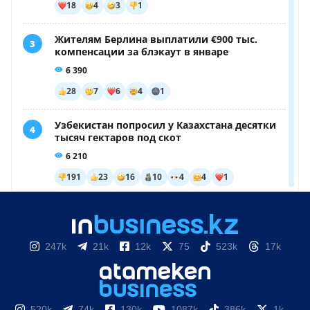
247k
21k
12k
75
523k
17k
520k
74k
130k
1087k
386k
1k