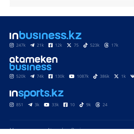
247k
21k
12k
75
523k
17k
520k
74k
130k
1087k
386k
1k
851
3k
33k
10
9k
24
Медиахолдинг «Atameken Business»