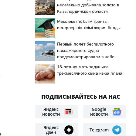
нелегально добывала золото в
Кызылординской области
Мемлекеттік білім гранты
иегерлерінің тізімі жария болды
Первый полёт беспилотного
пассажирского судна
продемонстрировали в небе
Астаны
18-летняя мать задушила
трёхмесячного сына из-за плача
ь
ПОДПИСЫВАЙТЕСЬ НА НАС
Яндекс
Google
новости
новости
Яндекс
Telegram
Дзен
в