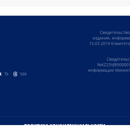
Свидетельство
издания, информа
15.03.2019 Комите
Свидетельс
№KZ23VJB000001
информации Министе
7k
56k
ПОЛИТИКА КОНФИДЕНЦИАЛЬНОСТИ