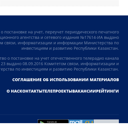
 о постановке на учет, переучет периодического печатного
ционного агентства и сетевого издания №17614-ИА выдано
том связи, информатизации и информации Министерства по
инвестициям и развитию Республики Казахстан.
тво о постановке на учет отечественного телерадио канала
23 выдано 08.09.2016 Комитетом связи, информатизации и
рства по инвестициям и развитию Республики Казахстан.
СОГЛАШЕНИЕ ОБ ИСПОЛЬЗОВАНИИ МАТЕРИАЛОВ
О НАС
КОНТАКТЫ
ТЕЛЕПРОЕКТЫ
ВАКАНСИИ
РЕЙТИНГИ