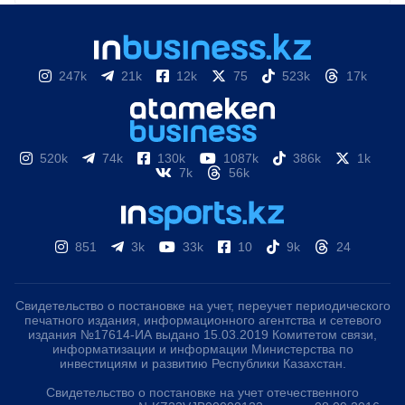
247k
21k
12k
75
523k
17k
520k
74k
130k
1087k
386k
1k
7k
56k
851
3k
33k
10
9k
24
Свидетельство о постановке на учет, переучет периодического
печатного издания, информационного агентства и сетевого
издания №17614-ИА выдано 15.03.2019 Комитетом связи,
информатизации и информации Министерства по
инвестициям и развитию Республики Казахстан.
Свидетельство о постановке на учет отечественного