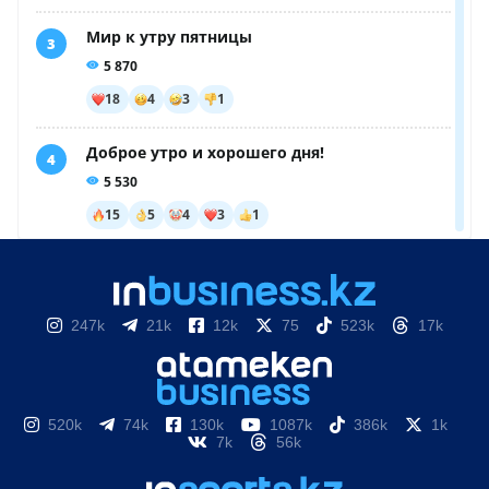
247k
21k
12k
75
523k
17k
520k
74k
130k
1087k
386k
1k
7k
56k