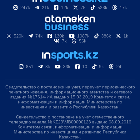
247k
21k
12k
75
523k
17k
520k
74k
130k
1087k
386k
1k
7k
56k
851
3k
33k
10
9k
24
Свидетельство о постановке на учет, переучет периодического
печатного издания, информационного агентства и сетевого
издания №17614-ИА выдано 15.03.2019 Комитетом связи,
информатизации и информации Министерства по
инвестициям и развитию Республики Казахстан.
Свидетельство о постановке на учет отечественного
телерадио канала №KZ23VJB00000123 выдано 08.09.2016
Комитетом связи, информатизации и информации
Министерства по инвестициям и развитию Республики
Казахстан.