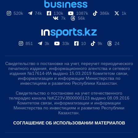
520k
74k
130k
1087k
386k
1k
7k
56k
851
3k
33k
10
9k
24
Свидетельство о постановке на учет, переучет периодического
печатного издания, информационного агентства и сетевого
издания №17614-ИА выдано 15.03.2019 Комитетом связи,
информатизации и информации Министерства по
инвестициям и развитию Республики Казахстан.
Свидетельство о постановке на учет отечественного
телерадио канала №KZ23VJB00000123 выдано 08.09.2016
Комитетом связи, информатизации и информации
Министерства по инвестициям и развитию Республики
Казахстан.
СОГЛАШЕНИЕ ОБ ИСПОЛЬЗОВАНИИ МАТЕРИАЛОВ