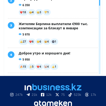
247k
21k
12k
75
523k
17k