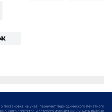
 о постановке на учет, переучет периодического печатного
ционного агентства и сетевого издания №17614-ИА выдано