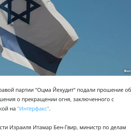
Фот
равой партии "Оцма Йехудит" подали прошение о
лашения о прекращении огня, заключенного с
кой на
"Интерфакс"
.
сти Израиля Итамар Бен-Гвир, министр по делам