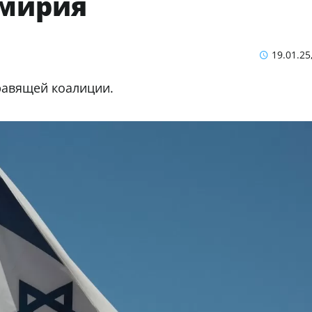
емирия
19.01.25
правящей коалиции.