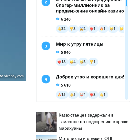
о:
pixabay.com
б
Казахстанцев задержали в
Таиланде по подозрению в краже
марихуаны
Мотоциклы и оружие: ОПГ