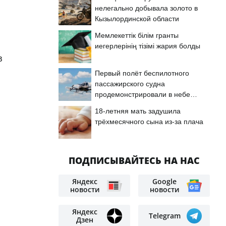
нелегально добывала золото в
Кызылординской области
Мемлекеттік білім гранты
иегерлерінің тізімі жария болды
з
Первый полёт беспилотного
пассажирского судна
продемонстрировали в небе
Астаны
18-летняя мать задушила
трёхмесячного сына из-за плача
ПОДПИСЫВАЙТЕСЬ НА НАС
Яндекс
Google
новости
новости
Яндекс
Telegram
Дзен