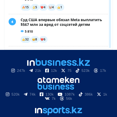
247k
21k
12k
75
523k
17k
520k
74k
130k
1087k
386k
1k
7k
56k