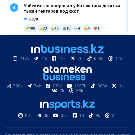
247k
21k
12k
75
523k
17k
520k
74k
130k
1087k
386k
1k
7k
56k
851
3k
33k
10
9k
24