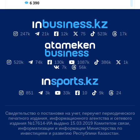
247k
21k
12k
75
523k
17k
520k
74k
130k
1087k
386k
1k
7k
56k
851
3k
33k
10
9k
24
Свидетельство о постановке на учет, переучет периодического
печатного издания, информационного агентства и сетевого
издания №17614-ИА выдано 15.03.2019 Комитетом связи,
информатизации и информации Министерства по
инвестициям и развитию Республики Казахстан.