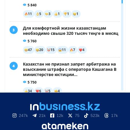
247k
21k
12k
75
523k
17k