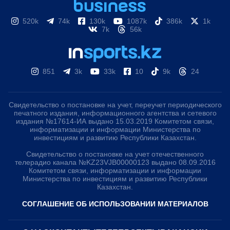
520k
74k
130k
1087k
386k
1k
7k
56k
851
3k
33k
10
9k
24
Свидетельство о постановке на учет, переучет периодического
печатного издания, информационного агентства и сетевого
издания №17614-ИА выдано 15.03.2019 Комитетом связи,
информатизации и информации Министерства по
инвестициям и развитию Республики Казахстан.
Свидетельство о постановке на учет отечественного
телерадио канала №KZ23VJB00000123 выдано 08.09.2016
Комитетом связи, информатизации и информации
Министерства по инвестициям и развитию Республики
Казахстан.
СОГЛАШЕНИЕ ОБ ИСПОЛЬЗОВАНИИ МАТЕРИАЛОВ