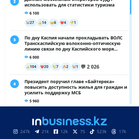
247k
21k
12k
75
523k
17k