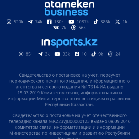
520k
74k
130k
1087k
386k
1k
7k
56k
851
3k
33k
10
9k
24
Свидетельство о постановке на учет, переучет
периодического печатного издания, информационного
агентства и сетевого издания №17614-ИА выдано
15.03.2019 Комитетом связи, информатизации и
информации Министерства по инвестициям и развитию
Республики Казахстан.
Свидетельство о постановке на учет отечественного
телерадио канала №KZ23VJB00000123 выдано 08.09.2016
Комитетом связи, информатизации и информации
Министерства по инвестициям и развитию Республики
Казахстан.