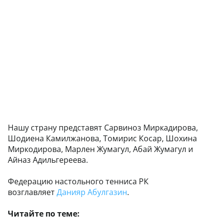
Нашу страну представят Сарвиноз Миркадирова,
Шодиена Камилжанова, Томирис Косар, Шохина
Миркодирова, Марлен Жумагул, Абай Жумагул и
Айназ Адильгереева.
Федерацию настольного тенниса РК
возглавляет
Данияр Абулгазин
.
Читайте по теме: