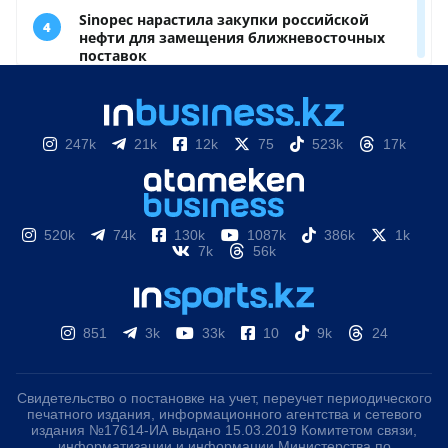
247k
21k
12k
75
523k
17k
520k
74k
130k
1087k
386k
1k
7k
56k
851
3k
33k
10
9k
24
Свидетельство о постановке на учет, переучет периодического
печатного издания, информационного агентства и сетевого
издания №17614-ИА выдано 15.03.2019 Комитетом связи,
информатизации и информации Министерства по