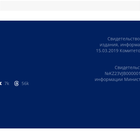
Свидетельство
издания, информа
15.03.2019 Комите
Свидетельс
№KZ23VJB000001
информации Министе
7k
56k
ПОЛИТИКА КОНФИДЕНЦИАЛЬНОСТИ