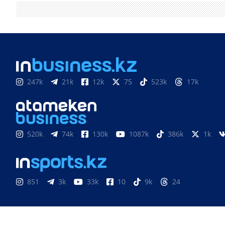
247k
21k
12k
75
523k
17k
520k
74k
130k
1087k
386k
1k
851
3k
33k
10
9k
24
Медиахолдинг «Atameken Business»