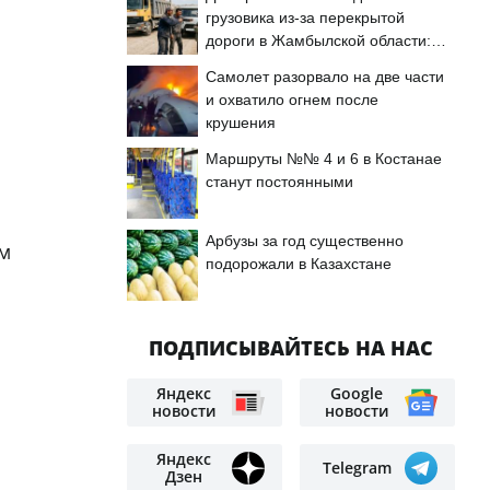
грузовика из-за перекрытой
дороги в Жамбылской области:
подробности
Самолет разорвало на две части
и охватило огнем после
крушения
Маршруты №№ 4 и 6 в Костанае
станут постоянными
Арбузы за год существенно
м
подорожали в Казахстане
ПОДПИСЫВАЙТЕСЬ НА НАС
Яндекс
Google
новости
новости
Яндекс
Telegram
Дзен