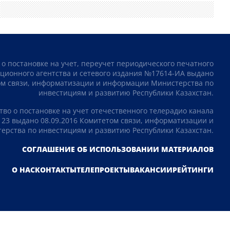
 о постановке на учет, переучет периодического печатного
ционного агентства и сетевого издания №17614-ИА выдано
том связи, информатизации и информации Министерства по
инвестициям и развитию Республики Казахстан.
тво о постановке на учет отечественного телерадио канала
23 выдано 08.09.2016 Комитетом связи, информатизации и
рства по инвестициям и развитию Республики Казахстан.
СОГЛАШЕНИЕ ОБ ИСПОЛЬЗОВАНИИ МАТЕРИАЛОВ
О НАС
КОНТАКТЫ
ТЕЛЕПРОЕКТЫ
ВАКАНСИИ
РЕЙТИНГИ