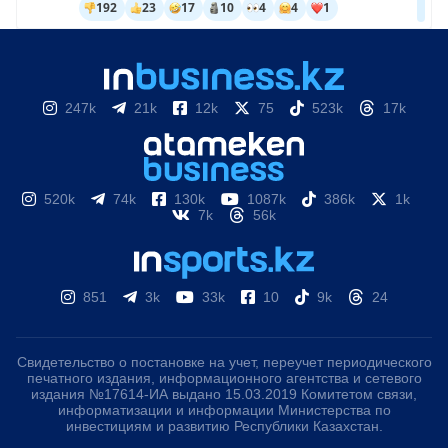
247k
21k
12k
75
523k
17k
520k
74k
130k
1087k
386k
1k
7k
56k
851
3k
33k
10
9k
24
Свидетельство о постановке на учет, переучет периодического
печатного издания, информационного агентства и сетевого
издания №17614-ИА выдано 15.03.2019 Комитетом связи,
информатизации и информации Министерства по
инвестициям и развитию Республики Казахстан.