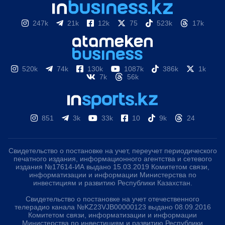
247k
21k
12k
75
523k
17k
520k
74k
130k
1087k
386k
1k
7k
56k
851
3k
33k
10
9k
24
Свидетельство о постановке на учет, переучет периодического
печатного издания, информационного агентства и сетевого
издания №17614-ИА выдано 15.03.2019 Комитетом связи,
информатизации и информации Министерства по
инвестициям и развитию Республики Казахстан.
Свидетельство о постановке на учет отечественного
телерадио канала №KZ23VJB00000123 выдано 08.09.2016
Комитетом связи, информатизации и информации
Министерства по инвестициям и развитию Республики