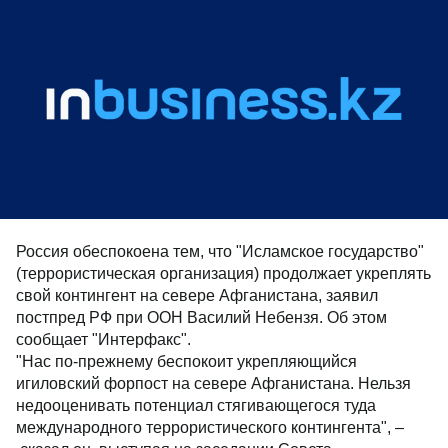
Россия обеспокоена тем, что "Исламское государство"
(террористическая организация) продолжает укреплять
свой контингент на севере Афганистана, заявил
постпред РФ при ООН Василий Небензя. Об этом
сообщает "Интерфакс".
"Нас по-прежнему беспокоит укрепляющийся
игиловский форпост на севере Афганистана. Нельзя
недооценивать потенциал стягивающегося туда
международного террористического контингента", –