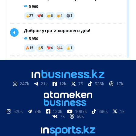
247k
21k
12k
75
523k
17k
520k
74k
130k
1087k
386k
1k
7k
56k