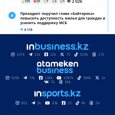
247k
21k
12k
75
523k
17k
520k
74k
130k
1087k
386k
1k
7k
56k
851
3k
33k
10
9k
24