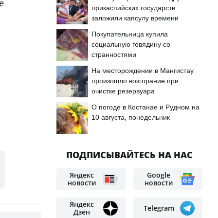
е
прикаспийских государств:
заложили капсулу времени
Покупательница купила
социальную говядину со
странностями
На месторождении в Мангистау
произошло возгорание при
очистке резервуара
О погоде в Костанае и Рудном на
10 августа, понедельник
ПОДПИСЫВАЙТЕСЬ НА НАС
Яндекс
Google
новости
новости
Яндекс
Telegram
Дзен