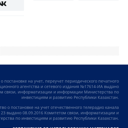
 о постановке на учет, переучет периодического печатного
ционного агентства и сетевого издания №17614-ИА выдано
том связи, информатизации и информации Министерства по
инвестициям и развитию Республики Казахстан.
тво о постановке на учет отечественного телерадио канала
23 выдано 08.09.2016 Комитетом связи, информатизации и
рства по инвестициям и развитию Республики Казахстан.