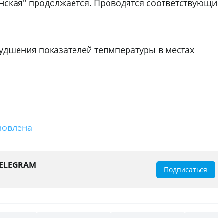
анская" продолжается. Проводятся соответствующи
худшения показателей тепмпературы в местах
новлена
TELEGRAM
Подписаться