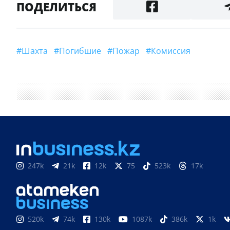
ПОДЕЛИТЬСЯ
#шахта
#погибшие
#пожар
#комиссия
247k
21k
12k
75
523k
17k
520k
74k
130k
1087k
386k
1k