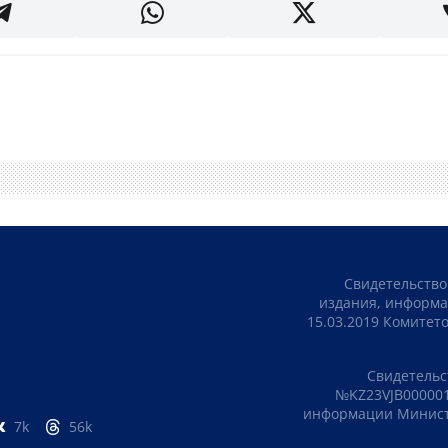
Свидетельство
издания, информа
15.03.2019 Комите
Свидетельс
№KZ23VJB000001
информации Министе
7k
56k