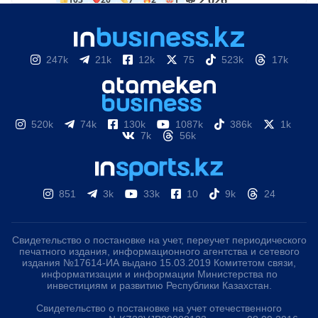
247k
21k
12k
75
523k
17k
520k
74k
130k
1087k
386k
1k
7k
56k
851
3k
33k
10
9k
24
Свидетельство о постановке на учет, переучет периодического
печатного издания, информационного агентства и сетевого
издания №17614-ИА выдано 15.03.2019 Комитетом связи,
информатизации и информации Министерства по
инвестициям и развитию Республики Казахстан.
Свидетельство о постановке на учет отечественного