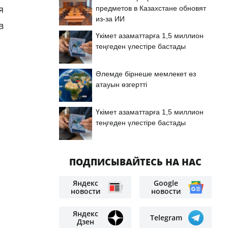
я
предметов в Казахстане обновят
из-за ИИ
в
Үкімет азаматтарға 1,5 миллион
теңгеден үлестіре бастады
Әлемде бірнеше мемлекет өз
атауын өзгертті
Үкімет азаматтарға 1,5 миллион
теңгеден үлестіре бастады
ПОДПИСЫВАЙТЕСЬ НА НАС
Яндекс
Google
новости
новости
Яндекс
Telegram
Дзен