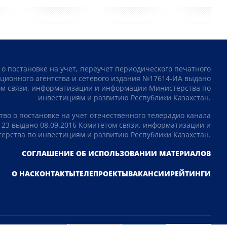
 о постановке на учет, переучет периодического печатного
ционного агентства и сетевого издания №17614-ИА выдано
том связи, информатизации и информации Министерства по
инвестициям и развитию Республики Казахстан.
тво о постановке на учет отечественного телерадио канала
23 выдано 08.09.2016 Комитетом связи, информатизации и
рства по инвестициям и развитию Республики Казахстан.
СОГЛАШЕНИЕ ОБ ИСПОЛЬЗОВАНИИ МАТЕРИАЛОВ
О НАС
КОНТАКТЫ
ТЕЛЕПРОЕКТЫ
ВАКАНСИИ
РЕЙТИНГИ