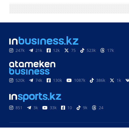
247k
21k
12k
75
523k
17k
520k
74k
130k
1087k
386k
1k
851
3k
33k
10
9k
24