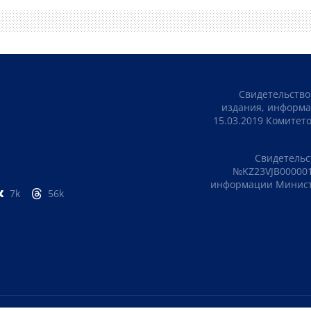
Свидетельство
издания, информа
15.03.2019 Комите
Свидетельс
№KZ23VJB000001
информации Министе
7k
56k