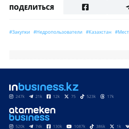
ПОДЕЛИТЬСЯ
#Закупки
#недропользователи
#Казахстан
#ме
247k
21k
12k
75
523k
17k
520k
74k
130k
1087k
386k
1k