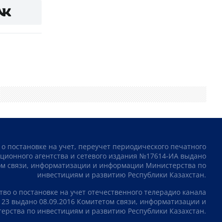
 о постановке на учет, переучет периодического печатного
ционного агентства и сетевого издания №17614-ИА выдано
том связи, информатизации и информации Министерства по
инвестициям и развитию Республики Казахстан.
тво о постановке на учет отечественного телерадио канала
23 выдано 08.09.2016 Комитетом связи, информатизации и
рства по инвестициям и развитию Республики Казахстан.