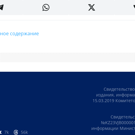
стное содержание
Свидетельство
издания, информа
15.03.2019 Комите
Свидетельс
№KZ23VJB000001
информации Министе
7k
56k