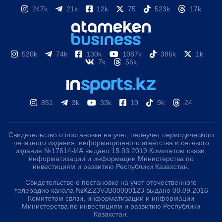
247k
21k
12k
75
523k
17k
520k
74k
130k
1087k
386k
1k
7k
56k
851
3k
33k
10
9k
24
Свидетельство о постановке на учет, переучет периодического
печатного издания, информационного агентства и сетевого
издания №17614-ИА выдано 15.03.2019 Комитетом связи,
информатизации и информации Министерства по
инвестициям и развитию Республики Казахстан.
Свидетельство о постановке на учет отечественного
телерадио канала №KZ23VJB00000123 выдано 08.09.2016
Комитетом связи, информатизации и информации
Министерства по инвестициям и развитию Республики
Казахстан.