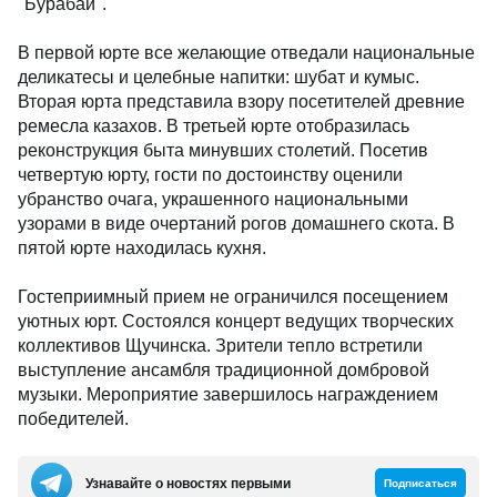
"Бурабай".
В первой юрте все желающие отведали национальные
деликатесы и целебные напитки: шубат и кумыс.
Вторая юрта представила взору посетителей древние
ремесла казахов. В третьей юрте отобразилась
реконструкция быта минувших столетий. Посетив
четвертую юрту, гости по достоинству оценили
убранство очага, украшенного национальными
узорами в виде очертаний рогов домашнего скота. В
пятой юрте находилась кухня.
Гостеприимный прием не ограничился посещением
уютных юрт. Состоялся концерт ведущих творческих
коллективов Щучинска. Зрители тепло встретили
выступление ансамбля традиционной домбровой
музыки. Мероприятие завершилось награждением
победителей.
Узнавайте о новостях первыми
Подписаться