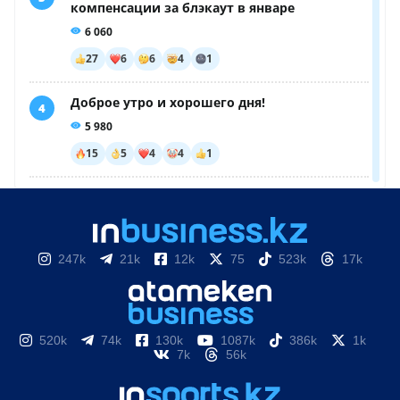
247k
21k
12k
75
523k
17k
520k
74k
130k
1087k
386k
1k
7k
56k