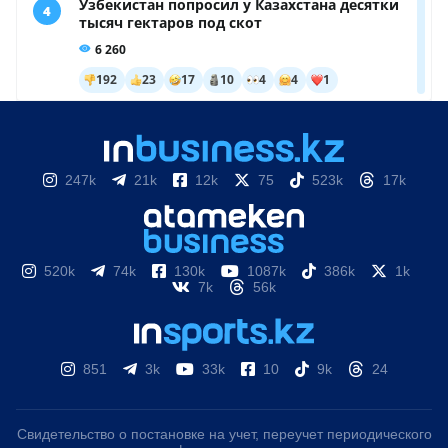
247k
21k
12k
75
523k
17k
520k
74k
130k
1087k
386k
1k
7k
56k
851
3k
33k
10
9k
24
Свидетельство о постановке на учет, переучет периодического