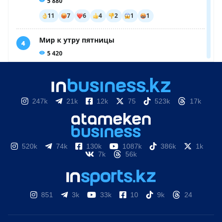
247k
21k
12k
75
523k
17k
520k
74k
130k
1087k
386k
1k
7k
56k
851
3k
33k
10
9k
24