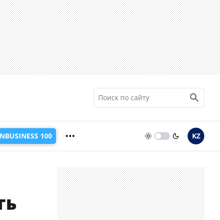
INBUSINESS 100
KZ
ть