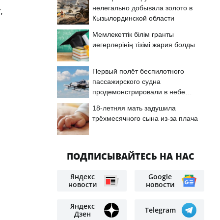
нелегально добывала золото в
,
Кызылординской области
Мемлекеттік білім гранты
иегерлерінің тізімі жария болды
Первый полёт беспилотного
пассажирского судна
продемонстрировали в небе
Астаны
18-летняя мать задушила
трёхмесячного сына из-за плача
ПОДПИСЫВАЙТЕСЬ НА НАС
Яндекс
Google
новости
новости
Яндекс
Telegram
Дзен