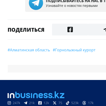
ПОДПИСЫВАЙТЕСЬ НА НАС В 
Узнавайте о новостях первыми
ПОДЕЛИТЬСЯ
#Алматинская область
#Горнолыжный курорт
247k
21k
12k
75
523k
17k