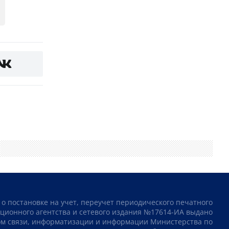
 о постановке на учет, переучет периодического печатного
ционного агентства и сетевого издания №17614-ИА выдано
том связи, информатизации и информации Министерства по