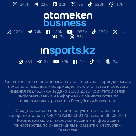
247k
21k
12k
75
523k
17k
520k
74k
130k
1087k
386k
1k
7k
56k
851
3k
33k
10
9k
24
Свидетельство о постановке на учет, переучет периодического
печатного издания, информационного агентства и сетевого
издания №17614-ИА выдано 15.03.2019 Комитетом связи,
информатизации и информации Министерства по
инвестициям и развитию Республики Казахстан.
Свидетельство о постановке на учет отечественного
телерадио канала №KZ23VJB00000123 выдано 08.09.2016
Комитетом связи, информатизации и информации
Министерства по инвестициям и развитию Республики
Казахстан.