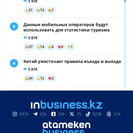
247k
21k
12k
75
523k
17k