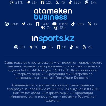
247k
21k
12k
75
523k
17k
520k
74k
130k
1087k
386k
1k
7k
56k
851
3k
33k
10
9k
24
Свидетельство о постановке на учет, переучет периодического
печатного издания, информационного агентства и сетевого
издания №17614-ИА выдано 15.03.2019 Комитетом связи,
информатизации и информации Министерства по
инвестициям и развитию Республики Казахстан.
Свидетельство о постановке на учет отечественного
телерадио канала №KZ23VJB00000123 выдано 08.09.2016
Комитетом связи, информатизации и информации
Министерства по инвестициям и развитию Республики
Казахстан.